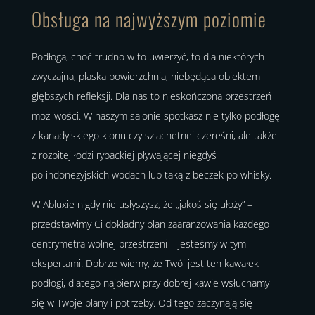
Obsługa na najwyższym poziomie
Podłoga, choć trudno w to uwierzyć, to dla niektórych
zwyczajna, płaska powierzchnia, niebędąca obiektem
głębszych refleksji. Dla nas to nieskończona przestrzeń
możliwości. W naszym salonie spotkasz nie tylko podłogę
z kanadyjskiego klonu czy szlachetnej czereśni, ale także
z rozbitej łodzi rybackiej pływającej niegdyś
po indonezyjskich wodach lub taką z beczek po whisky.
W Abluxie nigdy nie usłyszysz, że „jakoś się ułoży” –
przedstawimy Ci dokładny plan zaaranżowania każdego
centrymetra wolnej przestrzeni – jesteśmy w tym
ekspertami. Dobrze wiemy, że Twój jest ten kawałek
podłogi, dlatego najpierw przy dobrej kawie wsłuchamy
się w Twoje plany i potrzeby. Od tego zaczynają się